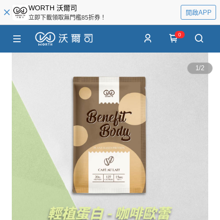
WORTH 沃爾司
開啟APP
立即下載領取無門檻85折券！
0
1
/
2