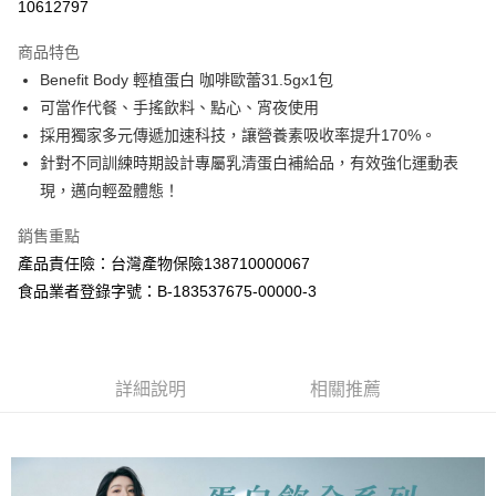
10612797
LINE Pay
商品特色
Apple Pay
Benefit Body 輕植蛋白 咖啡歐蕾31.5gx1包
可當作代餐、手搖飲料、點心、宵夜使用
街口支付
採用獨家多元傳遞加速科技，讓營養素吸收率提升170%。
悠遊付
針對不同訓練時期設計專屬乳清蛋白補給品，有效強化運動表
現，邁向輕盈體態！
全盈+PAY
銷售重點
大哥付你分期
產品責任險：台灣產物保險138710000067
相關說明
食品業者登錄字號：B-183537675-00000-3
【大哥付你分期使用說明】
AFTEE先享後付
1.本服務由台灣大哥大提供，台灣大哥大用戶可立即使用無須另外申請。
2.付款方式選擇「大哥付你分期」，訂單成立後會自動跳轉到大哥付的交易
相關說明
流程，驗證手機門號後，選擇欲分期的期數、繳款截止日，確認付款後即完
【關於「AFTEE先享後付」】
成交易。
ATM付款
AFTEE先享後付是「在收到商品之後才付款」的支付方式。 讓您購物簡單
詳細說明
相關推薦
3.實際核准額度、可分期數及費用金額請依後續交易確認頁面所載為準。
便利好安心！
4.訂單成立30分鐘內，如未前往確認交易或遇審核未通過，訂單將自動取
１．簡單：不需註冊會員、不需綁卡、不需儲值。
運送方式
消。如遇「轉專審核」未通過狀況，表示未達大哥付你分期系統評分，恕無
２．便利：只要手機號碼，簡訊認證，即可結帳。
法說明評估內容。
３．安心：先確認商品／服務後，再付款。
全家取貨付款
【繳款方式說明】
1.分期款項不併入電信帳單，「大哥付你分期」於每月結算日後寄送繳費提