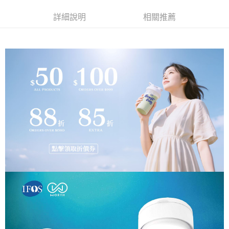
宅配
1.本服務係由「台灣大哥大股份有限公司」（以下簡稱本公司）所提供，讓
用戶於交易時，得透過本服務購買商品或服務，並由商店將買賣／分期付款
詳細說明
相關推薦
每筆NT$100，滿NT$599(含以上)免運費
買賣價金債權讓與本公司後，依約使用本公司帳單繳交帳款。
2.基於同意付款使用「大哥付你分期」之契約關係目的，商店將以您的個人
資料（包含姓名、電話或地址）提供予台灣大哥大進項蒐集、處理及利用，
由本公司與您本人進行分期帳單所需資料之確認、核對及更正。
3.完整用戶服務條款，請詳閱以下連結：
https://oppay.tw/userRule