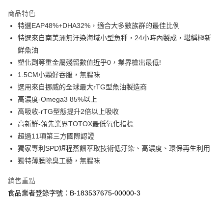
LINE Pay
商品特色
Apple Pay
特選EAP48%+DHA32%，適合大多數族群的最佳比例
特選來自南美洲無汙染海域小型魚種，24小時內製成，堪稱極新
街口支付
鮮魚油
大哥付你分期
塑化劑等重金屬殘留數值近乎0，業界檢出最低!
相關說明
1.5CM小顆好吞服，無腥味
【大哥付你分期使用說明】
選用來自挪威的全球最大rTG型魚油製造商
ATM付款
1.本服務由台灣大哥大提供，台灣大哥大用戶可立即使用無須另外申請。
高濃度-Omega3 85%以上
2.付款方式選擇「大哥付你分期」，訂單成立後會自動跳轉到大哥付的交易
流程，驗證手機門號後，選擇欲分期的期數、繳款截止日，確認付款後即完
高吸收-rTG型態提升2倍以上吸收
運送方式
成交易。
高新鮮-領先業界TOTOX最低氧化指標
3.實際核准額度、可分期數及費用金額請依後續交易確認頁面所載為準。
全家取貨付款
4.訂單成立30分鐘內，如未前往確認交易或遇審核未通過，訂單將自動取
超過11項第三方國際認證
每筆NT$100，滿NT$599(含以上)免運費
消。如遇「轉專審核」未通過狀況，表示未達大哥付你分期系統評分，恕無
獨家專利SPD短程蒸餾萃取技術低汙染、高濃度、環保再生利用
法說明評估內容。
獨特薄膜除臭工藝，無腥味
7-11取貨付款
【繳款方式說明】
1.分期款項不併入電信帳單，「大哥付你分期」於每月結算日後寄送繳費提
每筆NT$100，滿NT$599(含以上)免運費
醒簡訊。
銷售重點
2.透過簡訊連結打開帳單後，可選擇「超商條碼／台灣大直營門市／銀行轉
7-11取貨(快速到店)
食品業者登錄字號：B-183537675-00000-3
帳／街口支付／iPASS MONEY」等通路繳費。
每筆NT$100，滿NT$599(含以上)免運費
【注意事項】