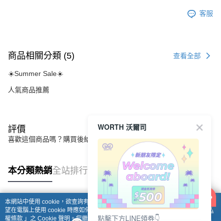
客服
商品相關分類 (5)
查看全部
☀️Summer Sale☀️
人氣商品推薦
WORTH 沃爾司
評價
喜歡這個商品嗎？購買後給他一個好評吧
本分類熱銷
全站排行
本網站中使用 cookie，欲查詢有關本網站使用 cookie 方式之詳情，及若您不希
熱門標籤
望在電腦上使用 cookie 時應如何變更電腦的 cookie 設定，請參閱本網站「
隱私
點擊下方LINE領券👇
權條款
」之 Cookie 聲明。您繼續使用本網站即表示您同意本公司得按本網站使