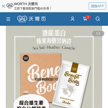
WORTH 沃爾司
開啟APP
立即下載領取無門檻85折券！
0
1
/
2