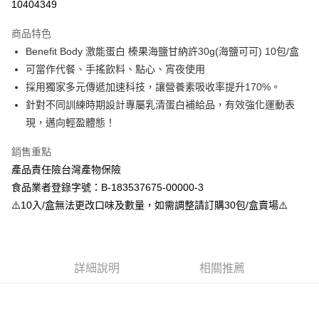
10404349
LINE Pay
商品特色
Apple Pay
Benefit Body 激能蛋白 榛果海鹽甘納許30g(海鹽可可) 10包/盒
可當作代餐、手搖飲料、點心、宵夜使用
街口支付
採用獨家多元傳遞加速科技，讓營養素吸收率提升170%。
悠遊付
針對不同訓練時期設計專屬乳清蛋白補給品，有效強化運動表
現，邁向輕盈體態！
全盈+PAY
銷售重點
大哥付你分期
產品責任險台灣產物保險
相關說明
食品業者登錄字號：B-183537675-00000-3
【大哥付你分期使用說明】
AFTEE先享後付
1.本服務由台灣大哥大提供，台灣大哥大用戶可立即使用無須另外申請。
⚠️10入/盒無法更改口味及數量，如需調整請訂購30包/盒賣場⚠️
2.付款方式選擇「大哥付你分期」，訂單成立後會自動跳轉到大哥付的交易
相關說明
流程，驗證手機門號後，選擇欲分期的期數、繳款截止日，確認付款後即完
【關於「AFTEE先享後付」】
成交易。
ATM付款
AFTEE先享後付是「在收到商品之後才付款」的支付方式。 讓您購物簡單
3.實際核准額度、可分期數及費用金額請依後續交易確認頁面所載為準。
便利好安心！
4.訂單成立30分鐘內，如未前往確認交易或遇審核未通過，訂單將自動取
詳細說明
相關推薦
１．簡單：不需註冊會員、不需綁卡、不需儲值。
運送方式
消。如遇「轉專審核」未通過狀況，表示未達大哥付你分期系統評分，恕無
２．便利：只要手機號碼，簡訊認證，即可結帳。
法說明評估內容。
３．安心：先確認商品／服務後，再付款。
全家取貨付款
【繳款方式說明】
1.分期款項不併入電信帳單，「大哥付你分期」於每月結算日後寄送繳費提