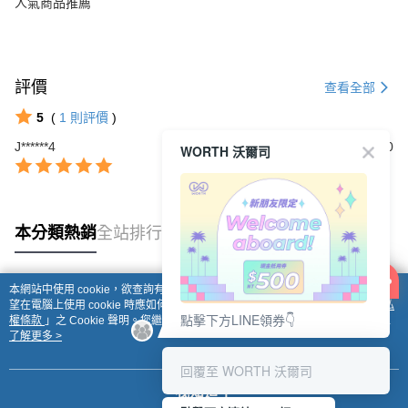
人氣商品推薦
評價
查看全部
5
(
1
則評價
)
J******4
2026/04/10
WORTH 沃爾司
本分類熱銷
全站排行
本網站中使用 cookie，欲查詢有關本網站使用 cookie 方式之詳情，及若您不希
熱門標籤
望在電腦上使用 cookie 時應如何變更電腦的 cookie 設定，請參閱本網站「
隱私
點擊下方LINE領券👇
權條款
」之 Cookie 聲明。您繼續使用本網站即表示您同意本公司得按本網站使
用條款之 Cookie 聲明使用 cookie。
了解更多 >
回覆至 WORTH 沃爾司
我知道了