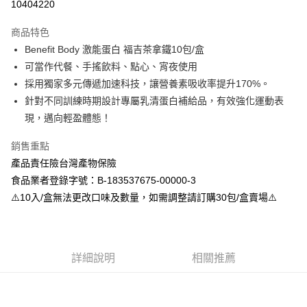
10404220
LINE Pay
商品特色
Apple Pay
Benefit Body 激能蛋白 福吉茶拿鐵10包/盒
可當作代餐、手搖飲料、點心、宵夜使用
街口支付
採用獨家多元傳遞加速科技，讓營養素吸收率提升170%。
悠遊付
針對不同訓練時期設計專屬乳清蛋白補給品，有效強化運動表
現，邁向輕盈體態！
全盈+PAY
銷售重點
大哥付你分期
產品責任險台灣產物保險
相關說明
食品業者登錄字號：B-183537675-00000-3
【大哥付你分期使用說明】
AFTEE先享後付
1.本服務由台灣大哥大提供，台灣大哥大用戶可立即使用無須另外申請。
⚠️10入/盒無法更改口味及數量，如需調整請訂購30包/盒賣場⚠️
2.付款方式選擇「大哥付你分期」，訂單成立後會自動跳轉到大哥付的交易
相關說明
流程，驗證手機門號後，選擇欲分期的期數、繳款截止日，確認付款後即完
【關於「AFTEE先享後付」】
成交易。
ATM付款
AFTEE先享後付是「在收到商品之後才付款」的支付方式。 讓您購物簡單
3.實際核准額度、可分期數及費用金額請依後續交易確認頁面所載為準。
便利好安心！
4.訂單成立30分鐘內，如未前往確認交易或遇審核未通過，訂單將自動取
詳細說明
相關推薦
１．簡單：不需註冊會員、不需綁卡、不需儲值。
運送方式
消。如遇「轉專審核」未通過狀況，表示未達大哥付你分期系統評分，恕無
２．便利：只要手機號碼，簡訊認證，即可結帳。
法說明評估內容。
３．安心：先確認商品／服務後，再付款。
全家取貨付款
【繳款方式說明】
1.分期款項不併入電信帳單，「大哥付你分期」於每月結算日後寄送繳費提