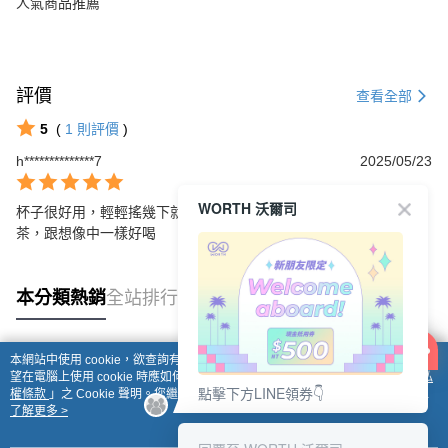
人氣商品推薦
評價
查看全部
5
(
1
則評價
)
h**************7
2025/05/23
WORTH 沃爾司
杯子很好用，輕輕搖幾下就溶解了！初雲還蠻好喝的很像喝手搖奶
茶，跟想像中一樣好喝
本分類熱銷
全站排行
本網站中使用 cookie，欲查詢有關本網站使用 cookie 方式之詳情，及若您不希
熱門標籤
望在電腦上使用 cookie 時應如何變更電腦的 cookie 設定，請參閱本網站「
隱私
點擊下方LINE領券👇
權條款
」之 Cookie 聲明。您繼續使用本網站即表示您同意本公司得按本網站使
用條款之 Cookie 聲明使用 cookie。
了解更多 >