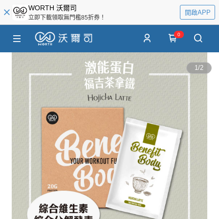
WORTH 沃爾司
開啟APP
立即下載領取無門檻85折券！
0
1
/
2