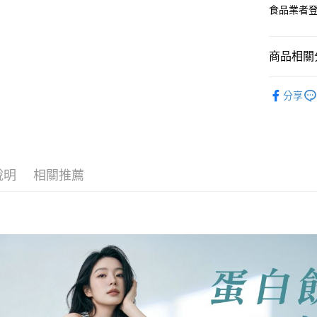
大哥付你
食品業者登錄字
相關說明
【大哥付
AFTEE先
1.本服務
商品相關分
2.付款方
相關說明
流程，驗
【關於「A
✨輕植/激
ATM付款
完成交易
AFTEE
分享
3.實際核
人氣商品
便利好安
4.訂單成
１．簡單
運動補給
消。如遇
２．便利
運送方式
無法說明
３．安心
銅板專區
【繳款方
全家取貨
1.分期款
【「AFT
說明
相關推薦
醒簡訊。
每筆NT$1
１．於結帳
2.透過簡
付」結帳
帳／街口支
7-11取貨
２．訂單
３．收到繳
每筆NT$1
【注意事
／ATM／
1.本服務
※ 請注意
7-11取貨
用戶於交
絡購買商品
款買賣價
先享後付
每筆NT$1
2.基於同
※ 交易是
資料（包
是否繳費成
宅配
用，由本
付客戶支