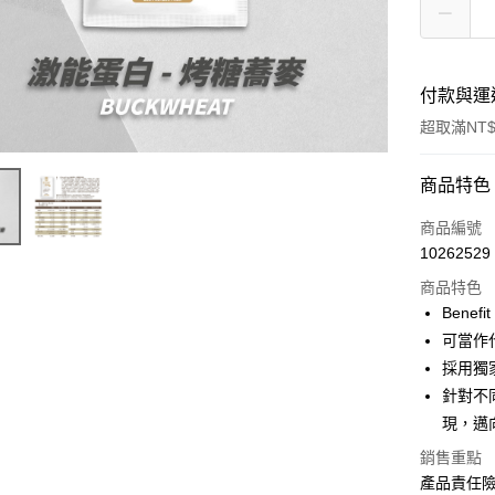
付款與運
超取滿NT$
付款方式
商品特色
信用卡一
商品編號
10262529
超商取貨
商品特色
LINE Pay
Benef
可當作
Apple Pay
採用獨
街口支付
針對不
現，邁
悠遊付
銷售重點
全盈+PAY
產品責任