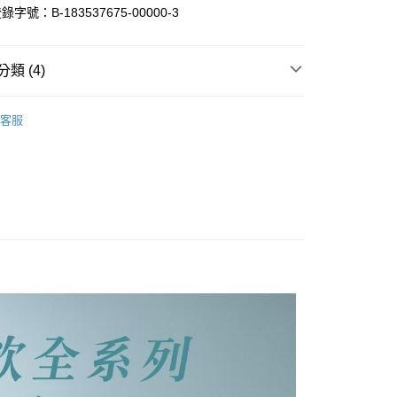
分期
號：B-183537675-00000-3
你分期使用說明】
享後付
由台灣大哥大提供，台灣大哥大用戶可立即使用無須另外申請。
類 (4)
式選擇「大哥付你分期」，訂單成立後會自動跳轉到大哥付的交易
證手機門號後，選擇欲分期的期數、繳款截止日，確認付款後即
FTEE先享後付」】
能 全品項單包任選賣場✨
。
先享後付是「在收到商品之後才付款」的支付方式。 讓您購物簡單
客服
准額度、可分期數及費用金額請依後續交易確認頁面所載為準。
推薦
心！
立30分鐘內，如未前往確認交易或遇審核未通過，訂單將自動取
：不需註冊會員、不需綁卡、不需儲值。
系列
「轉專審核」未通過狀況，表示未達大哥付你分期系統評分，恕
：只要手機號碼，簡訊認證，即可結帳。
評估內容。
：先確認商品／服務後，再付款。
式說明】
付款
項不併入電信帳單，「大哥付你分期」於每月結算日後寄送繳費提
EE先享後付」結帳流程】
00，滿NT$599(含以上)免運費
方式選擇「AFTEE先享後付」後，將跳轉至「AFTEE先享後
訊連結打開帳單後，可選擇「超商條碼／台灣大直營門市／銀行轉
頁面，進行簡訊認證並確認金額後，即可完成結帳。
付／iPASS MONEY」等通路繳費。
付款
成立數日內，您將收到繳費通知簡訊。
費通知簡訊後14天內，點擊此簡訊中的連結，可透過四大超商
00，滿NT$599(含以上)免運費
項】
網路銀行／等多元方式進行付款，方視為交易完成。
係由「台灣大哥大股份有限公司」（以下簡稱本公司）所提供，讓
：結帳手續完成當下不需立刻繳費，但若您需要取消訂單，請聯
(快速到店)
易時，得透過本服務購買商品或服務，並由商店將買賣／分期付
的店家。未經商家同意取消之訂單仍視為有效，需透過AFTEE
金債權讓與本公司後，依約使用本公司帳單繳交帳款。
繳納相關費用。
00，滿NT$599(含以上)免運費
意付款使用「大哥付你分期」之契約關係目的，商店將以您的個人
否成功請以「AFTEE先享後付 」之結帳頁面顯示為準，若有關於
含姓名、電話或地址）提供予台灣大哥大進項蒐集、處理及利
功／繳費後需取消欲退款等相關疑問，請聯繫「AFTEE先享後
公司與您本人進行分期帳單所需資料之確認、核對及更正。
援中心」
https://netprotections.freshdesk.com/support/home