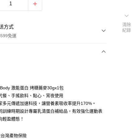
清除
送方式
紀錄
599免運
次付款
付款
it Body 激能蛋白 烤糖蕎麥30gx1包
代餐、手搖飲料、點心、宵夜使用
家多元傳遞加速科技，讓營養素吸收率提升170%。
同訓練時期設計專屬乳清蛋白補給品，有效強化運動表
向輕盈體態！
險台灣產物保險