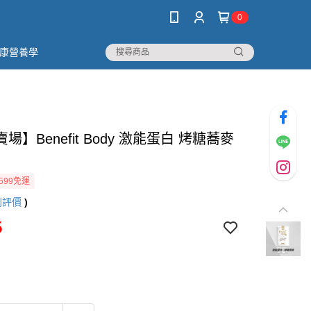
0
康營養學
場】Benefit Body 激能蛋白 烤糖蕎麥
599免運
則評價
)
5