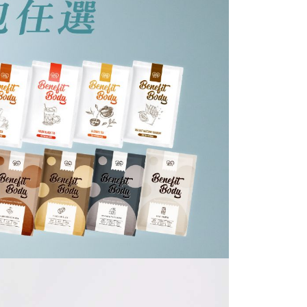
00，滿NT$599(含以上)免運費
戶服務條款，請詳閱以下連結：
https://oppay.tw/userRule
項】
恩沛科技股份有限公司提供之「AFTEE先享後付」服務完成之
依本服務之必要範圍內提供個人資料，並將交易相關給付款項請
讓予恩沛科技股份有限公司。
個人資料處理事宜，請瀏覽以下網址：
ee.tw/terms/#terms3
年的使用者請事先徵得法定代理人或監護人之同意方可使用
E先享後付」，若未經同意申辦者引起之損失，本公司不負相關責
AFTEE先享後付」時，將依據個別帳號之用戶狀況，依本公司
核予不同之上限額度；若仍有額度不足之情形，本公司將視審查
用戶進行身份認證。
一人註冊多個帳號或使用他人資訊註冊。若發現惡意使用之情
科技股份有限公司將有權停止該用戶之使用額度並採取法律行