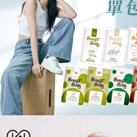
每筆NT$1
3.完整用
【注意事
１．透過由
交易，需
求債權轉
２．關於
https://aft
３．未成
「AFTE
任。
４．使用「
即時審查
結果請求
５．嚴禁
形，恩沛
動。