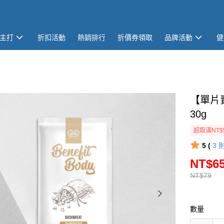
主打
折扣活動
熱銷排行
折價券領取
品牌活動
健
【單片賣
30g
超取滿NT$
5 (
3
NT$6
NT$79
數量