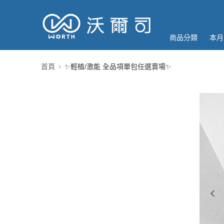
商品分類
本月
首頁
✨輕植/激能 全品項單包任選賣場✨