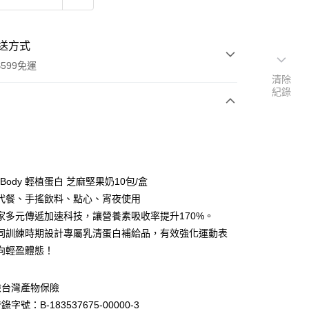
送方式
599免運
清除
紀錄
次付款
付款
it Body 輕植蛋白 芝麻堅果奶10包/盒
代餐、手搖飲料、點心、宵夜使用
家多元傳遞加速科技，讓營養素吸收率提升170%。
同訓練時期設計專屬乳清蛋白補給品，有效強化運動表
向輕盈體態！
險台灣產物保險
分期
號：B-183537675-00000-3