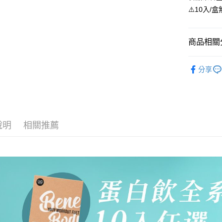
相關說明
⚠️10入
【大哥付
AFTEE先
1.本服務
2.付款方
相關說明
商品相關分
流程，驗
【關於「A
ATM付款
完成交易
AFTEE
🎁輕植/激
3.實際核
便利好安
分享
4.訂單成
１．簡單
運動補給
消。如遇
２．便利
運送方式
無法說明
３．安心
成人保健
【繳款方
全家取貨
1.分期款
【「AFT
醒簡訊。
每筆NT$1
１．於結帳
說明
相關推薦
2.透過簡
付」結帳
帳／街口支
7-11取貨
２．訂單
３．收到繳
每筆NT$1
【注意事
／ATM／
1.本服務
※ 請注意
7-11取貨
用戶於交
絡購買商品
款買賣價
先享後付
每筆NT$1
2.基於同
※ 交易是
資料（包
是否繳費成
宅配
用，由本
付客戶支
每筆NT$1
3.完整用