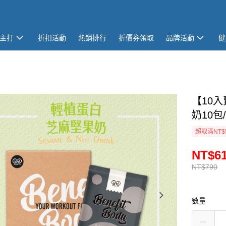
主打
折扣活動
熱銷排行
折價券領取
品牌活動
健
【10入
奶10包
超取滿NT$
NT$6
NT$790
數量