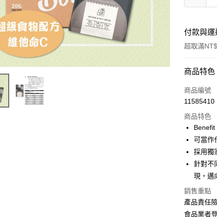
付款與運
超取滿NT$
付款方式
商品特色
信用卡一
商品編號
11585410
超商取貨
商品特色
LINE Pay
Benef
可當作
Apple Pay
採用獨
街口支付
針對不
現，邁
悠遊付
銷售重點
全盈+PAY
產品責任
大哥付你
食品業者登錄字