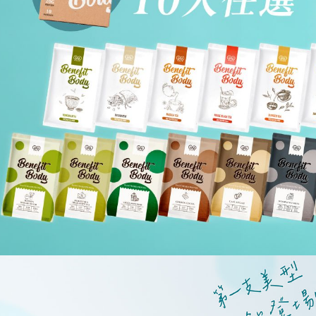
【注意事
國家/地區
１．透過由
交易，需
求債權轉
２．關於
https://aft
３．未成
「AFTE
任。
４．使用「
即時審查
結果請求
５．嚴禁
形，恩沛
動。