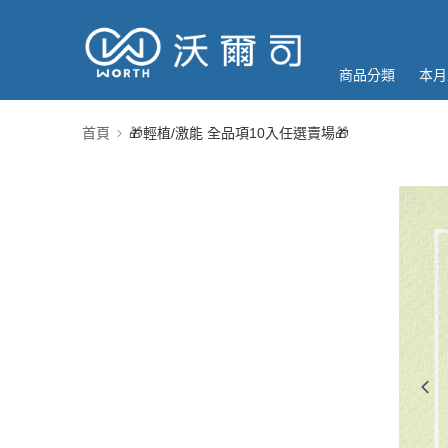
商品分類
本月
首頁
🎁輕植/激能 全品項10入任選賣場🎁