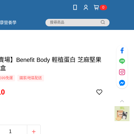
0
康營養學
賣場】Benefit Body 輕植蛋白 芝麻堅果
/盒
599免運
國家/地區配送
10