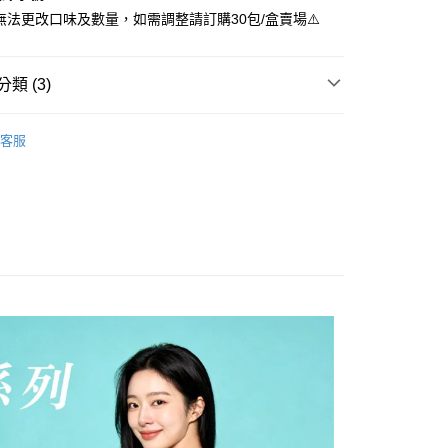
/盒無法更改口味及數量，如需調整請訂購30包/盒賣場⚠️
你分期使用說明】
享後付
由台灣大哥大提供，台灣大哥大用戶可立即使用無須另外申請。
式選擇「大哥付你分期」，訂單成立後會自動跳轉到大哥付的交易
類 (3)
證手機門號後，選擇欲分期的期數、繳款截止日，確認付款後即
FTEE先享後付」】
。
先享後付是「在收到商品之後才付款」的支付方式。 讓您購物簡單
能 全品項10入任選賣場🎁
准額度、可分期數及費用金額請依後續交易確認頁面所載為準。
心！
客服
立30分鐘內，如未前往確認交易或遇審核未通過，訂單將自動取
：不需註冊會員、不需綁卡、不需儲值。
系列
「轉專審核」未通過狀況，表示未達大哥付你分期系統評分，恕
：只要手機號碼，簡訊認證，即可結帳。
評估內容。
：先確認商品／服務後，再付款。
式說明】
付款
項不併入電信帳單，「大哥付你分期」於每月結算日後寄送繳費提
EE先享後付」結帳流程】
00，滿NT$599(含以上)免運費
方式選擇「AFTEE先享後付」後，將跳轉至「AFTEE先享後
訊連結打開帳單後，可選擇「超商條碼／台灣大直營門市／銀行轉
頁面，進行簡訊認證並確認金額後，即可完成結帳。
付／iPASS MONEY」等通路繳費。
付款
成立數日內，您將收到繳費通知簡訊。
費通知簡訊後14天內，點擊此簡訊中的連結，可透過四大超商
00，滿NT$599(含以上)免運費
項】
網路銀行／等多元方式進行付款，方視為交易完成。
係由「台灣大哥大股份有限公司」（以下簡稱本公司）所提供，讓
：結帳手續完成當下不需立刻繳費，但若您需要取消訂單，請聯
(快速到店)
易時，得透過本服務購買商品或服務，並由商店將買賣／分期付
的店家。未經商家同意取消之訂單仍視為有效，需透過AFTEE
金債權讓與本公司後，依約使用本公司帳單繳交帳款。
繳納相關費用。
00，滿NT$599(含以上)免運費
意付款使用「大哥付你分期」之契約關係目的，商店將以您的個人
否成功請以「AFTEE先享後付 」之結帳頁面顯示為準，若有關於
含姓名、電話或地址）提供予台灣大哥大進項蒐集、處理及利
功／繳費後需取消欲退款等相關疑問，請聯繫「AFTEE先享後
公司與您本人進行分期帳單所需資料之確認、核對及更正。
援中心」
https://netprotections.freshdesk.com/support/home
00，滿NT$599(含以上)免運費
戶服務條款，請詳閱以下連結：
https://oppay.tw/userRule