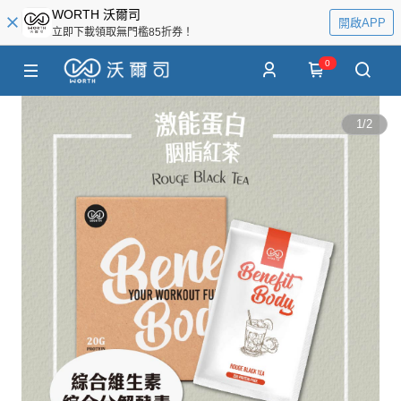
WORTH 沃爾司
開啟APP
立即下載領取無門檻85折券！
0
1
/
2