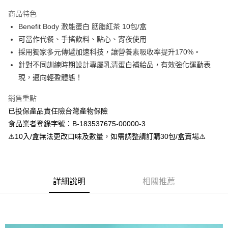
LINE Pay
商品特色
Apple Pay
Benefit Body 激能蛋白 胭脂紅茶 10包/盒
可當作代餐、手搖飲料、點心、宵夜使用
街口支付
採用獨家多元傳遞加速科技，讓營養素吸收率提升170%。
悠遊付
針對不同訓練時期設計專屬乳清蛋白補給品，有效強化運動表
現，邁向輕盈體態！
全盈+PAY
銷售重點
大哥付你分期
已投保產品責任險台灣產物保險
相關說明
食品業者登錄字號：B-183537675-00000-3
【大哥付你分期使用說明】
AFTEE先享後付
1.本服務由台灣大哥大提供，台灣大哥大用戶可立即使用無須另外申請。
⚠️10入/盒無法更改口味及數量，如需調整請訂購30包/盒賣場⚠️
2.付款方式選擇「大哥付你分期」，訂單成立後會自動跳轉到大哥付的交易
相關說明
流程，驗證手機門號後，選擇欲分期的期數、繳款截止日，確認付款後即完
【關於「AFTEE先享後付」】
成交易。
ATM付款
AFTEE先享後付是「在收到商品之後才付款」的支付方式。 讓您購物簡單
3.實際核准額度、可分期數及費用金額請依後續交易確認頁面所載為準。
便利好安心！
4.訂單成立30分鐘內，如未前往確認交易或遇審核未通過，訂單將自動取
詳細說明
相關推薦
１．簡單：不需註冊會員、不需綁卡、不需儲值。
運送方式
消。如遇「轉專審核」未通過狀況，表示未達大哥付你分期系統評分，恕無
２．便利：只要手機號碼，簡訊認證，即可結帳。
法說明評估內容。
３．安心：先確認商品／服務後，再付款。
全家取貨付款
【繳款方式說明】
1.分期款項不併入電信帳單，「大哥付你分期」於每月結算日後寄送繳費提
每筆NT$100，滿NT$599(含以上)免運費
【「AFTEE先享後付」結帳流程】
醒簡訊。