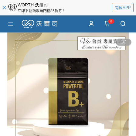
WORTH 沃爾司
開啟APP
立即下載領取無門檻85折券！
0
1
/
2