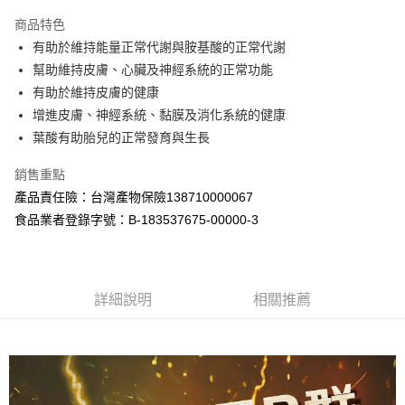
LINE Pay
商品特色
Apple Pay
有助於維持能量正常代謝與胺基酸的正常代謝
幫助維持皮膚、心臟及神經系統的正常功能
街口支付
有助於維持皮膚的健康
悠遊付
增進皮膚、神經系統、黏膜及消化系統的健康
葉酸有助胎兒的正常發育與生長
全盈+PAY
銷售重點
大哥付你分期
產品責任險：台灣產物保險138710000067
相關說明
食品業者登錄字號：B-183537675-00000-3
【大哥付你分期使用說明】
AFTEE先享後付
1.本服務由台灣大哥大提供，台灣大哥大用戶可立即使用無須另外申請。
2.付款方式選擇「大哥付你分期」，訂單成立後會自動跳轉到大哥付的交易
相關說明
流程，驗證手機門號後，選擇欲分期的期數、繳款截止日，確認付款後即完
【關於「AFTEE先享後付」】
成交易。
ATM付款
AFTEE先享後付是「在收到商品之後才付款」的支付方式。 讓您購物簡單
詳細說明
相關推薦
3.實際核准額度、可分期數及費用金額請依後續交易確認頁面所載為準。
便利好安心！
4.訂單成立30分鐘內，如未前往確認交易或遇審核未通過，訂單將自動取
１．簡單：不需註冊會員、不需綁卡、不需儲值。
運送方式
消。如遇「轉專審核」未通過狀況，表示未達大哥付你分期系統評分，恕無
２．便利：只要手機號碼，簡訊認證，即可結帳。
法說明評估內容。
３．安心：先確認商品／服務後，再付款。
全家取貨付款
【繳款方式說明】
1.分期款項不併入電信帳單，「大哥付你分期」於每月結算日後寄送繳費提
每筆NT$100，滿NT$599(含以上)免運費
【「AFTEE先享後付」結帳流程】
醒簡訊。