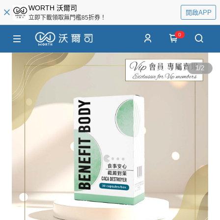
WORTH 沃爾司
開啟APP
立即下載領取無門檻85折券！
0
1
/
2