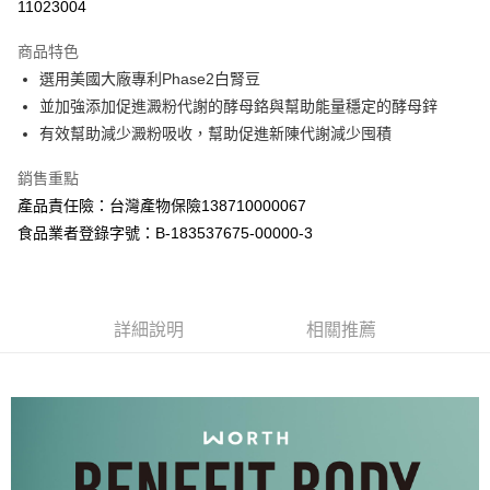
11023004
LINE Pay
商品特色
Apple Pay
選用美國大廠專利Phase2白腎豆
並加強添加促進澱粉代謝的酵母鉻與幫助能量穩定的酵母鋅
街口支付
有效幫助減少澱粉吸收，幫助促進新陳代謝減少囤積
悠遊付
銷售重點
全盈+PAY
產品責任險：台灣產物保險138710000067
食品業者登錄字號：B-183537675-00000-3
大哥付你分期
相關說明
【大哥付你分期使用說明】
AFTEE先享後付
1.本服務由台灣大哥大提供，台灣大哥大用戶可立即使用無須另外申請。
2.付款方式選擇「大哥付你分期」，訂單成立後會自動跳轉到大哥付的交易
詳細說明
相關推薦
相關說明
流程，驗證手機門號後，選擇欲分期的期數、繳款截止日，確認付款後即完
【關於「AFTEE先享後付」】
成交易。
ATM付款
AFTEE先享後付是「在收到商品之後才付款」的支付方式。 讓您購物簡單
3.實際核准額度、可分期數及費用金額請依後續交易確認頁面所載為準。
便利好安心！
4.訂單成立30分鐘內，如未前往確認交易或遇審核未通過，訂單將自動取
１．簡單：不需註冊會員、不需綁卡、不需儲值。
運送方式
消。如遇「轉專審核」未通過狀況，表示未達大哥付你分期系統評分，恕無
２．便利：只要手機號碼，簡訊認證，即可結帳。
法說明評估內容。
３．安心：先確認商品／服務後，再付款。
全家取貨付款
【繳款方式說明】
1.分期款項不併入電信帳單，「大哥付你分期」於每月結算日後寄送繳費提